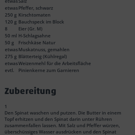
etwas
Salz
etwas
Pfeffer, schwarz
250
g
Kirschtomaten
120
g
Bauchspeck im Block
8
Eier (Gr. M)
50
ml
H-Schlagsahne
50
g
Frischkäse Natur
etwas
Muskatnuss, gemahlen
275
g
Blätterteig (Kühlregal)
etwas
Weizenmehl für die Arbeitsfläche
evtl.
Pinienkerne zum Garnieren
Zubereitung
1
Den Spinat waschen und putzen. Die Butter in einem
Topf erhitzen und den Spinat darin unter Rühren
zusammenfallen lassen. Mit Salz und Pfeffer würzen,
überschüssiges Wasser ausdrücken und den Spinat