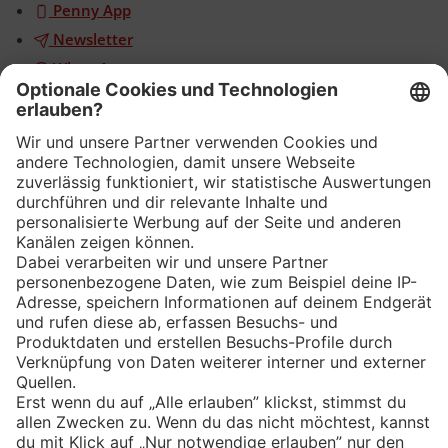
Penny App
Newsletter
WhatsApp
App
Eishockey