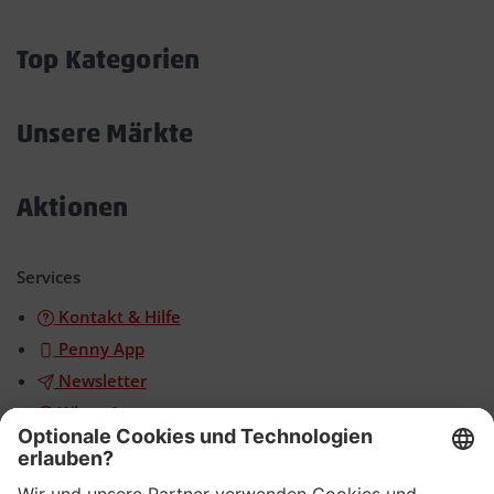
Akkordeon
öffnen/schließen
Top Kategorien
Akkordeon
öffnen/schließen
Unsere Märkte
Akkordeon
öffnen/schließen
Aktionen
Akkordeon
öffnen/schließen
Services
Kontakt & Hilfe
Penny App
Newsletter
WhatsApp
App