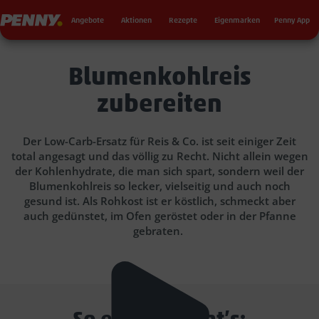
Seku
Penny
Angebote
Aktionen
Rezepte
Eigenmarken
Penny App
Blumenkohlreis
zubereiten
Der Low-Carb-Ersatz für Reis & Co. ist seit einiger Zeit
total angesagt und das völlig zu Recht. Nicht allein wegen
der Kohlenhydrate, die man sich spart, sondern weil der
Blumenkohlreis so lecker, vielseitig und auch noch
gesund ist. Als Rohkost ist er köstlich, schmeckt aber
auch gedünstet, im Ofen geröstet oder in der Pfanne
gebraten.
So einfach geht’s: