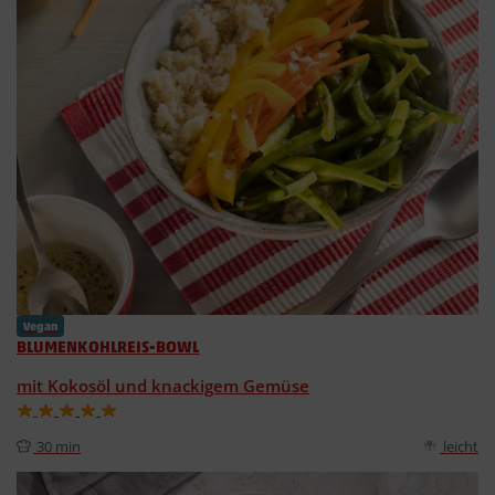
Vegan
BLUMENKOHLREIS-BOWL
mit Kokosöl und knackigem Gemüse
30 min
leicht