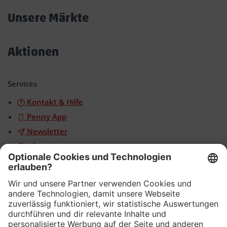
öffnen/schließen
Unsere Märkte
Akkordeon
öffnen/schließen
Aktionen
Akkordeon
öffnen/schließen
Services
Kontakt & Hilfe
Penny App
Newsletter
WhatsApp
App