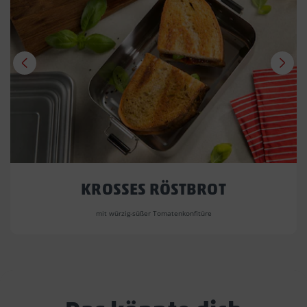
KROSSES RÖSTBROT
mit würzig-süßer Tomatenkonfitüre