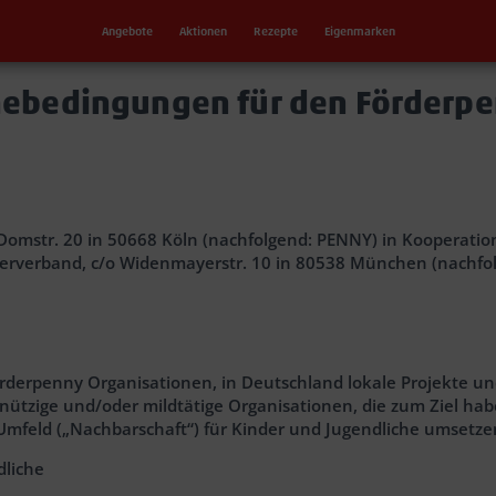
Angebote
Aktionen
Rezepte
Eigenmarken
ebedingungen für den Förderp
mstr. 20 in 50668 Köln (nachfolgend: PENNY) in Kooperation 
terverband, c/o Widenmayerstr. 10 in 80538 München (nachfol
örderpenny Organisationen, in Deutschland lokale Projekte 
nützige und/oder mildtätige Organisationen, die zum Ziel ha
mfeld („Nachbarschaft“) für Kinder und Jugendliche umsetzen
ndliche