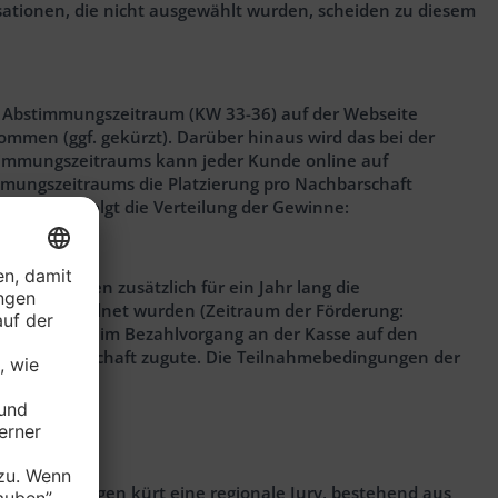
isationen, die nicht ausgewählt wurden, scheiden zu diesem
n Abstimmungszeitraum (KW 33-36) auf der Webseite
ommen (ggf. gekürzt). Darüber hinaus wird das bei der
bstimmungszeitraums kann jeder Kunde online auf
mungszeitraums die Platzierung pro Nachbarschaft
tzierung erfolgt die Verteilung der Gewinne:
rten erhalten zusätzlich für ein Jahr lang die
er 5 zugeordnet wurden (Zeitraum der Förderung:
ufsbetrag beim Bezahlvorgang an der Kasse auf den
r Nachbarschaft zugute. Die Teilnahmebedingungen der
Preisverleihungen kürt eine regionale Jury, bestehend aus