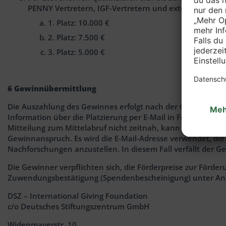
PENNY Vertretern, IGF-Vertretern und externen Experten
1. Platz: 10.000 €
2. Platz: 7.500 €
3. Platz: 5.000 €
6 Gewinnübermittlung
Die Auszahlung des Gewinnes erfolgt nach der Gewinnbena
Information über die Platzierung per E-Mail in Form einer B
Mitteilung zum Mittelabruf nicht zeitnah, kann PENNY dem Ge
Gewinnanspruch. Es wird die E-Mail-Adresse verwendet, die 
Nachforschungen anzustellen. In diesem Fall verfällt der G
Die Gewinner verpflichten sich, die Förderpreise zur Förd
Zuwendungsbestätigung (Spendenbescheinigung) unter Ang
DSZ – International Giving Foundation
c/o Deutsches Stiftungszentrum GmbH
Widenmayerstr. 10