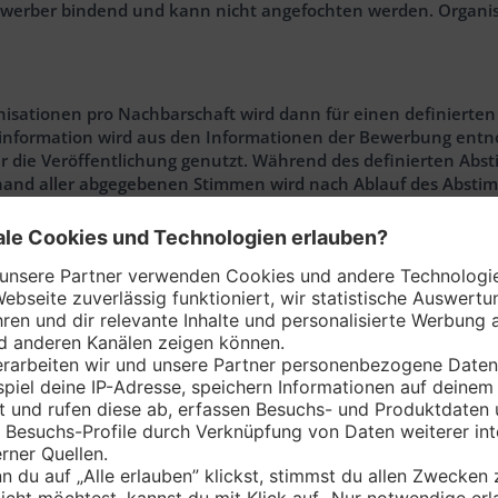
le Bewerber bindend und kann nicht angefochten werden. Organ
isationen pro Nachbarschaft wird dann für einen definierte
rzinformation wird aus den Informationen der Bewerbung entn
für die Veröffentlichung genutzt. Während des definierten A
hand aller abgegebenen Stimmen wird nach Ablauf des Abstim
über das Ergebnis per E-Mail informiert. Abhängig von der Pla
ld in Höhe von 1.500 €, gespendet durch PENNY. Die Erstplatzie
en Märkten ihrer Nachbarschafts-Region, der sie gem. Ziff
gsmechanik haben PENNY-Kunden die Möglichkeit, ihren Einka
ie aufgerundete Summe kommt dem Förderpenny-Gewinner de
sgeld in Höhe von 1.000€, gespendet durch PENNY.
zierte zusätzlich für die Regionalentscheide. Auf 5 regionalen 