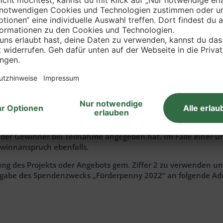
, jeweils 3 Regionalsieger. Diese sind mit zusätzlichen Preis
chrichtigung per Überweisung auf ein deutsches Girokonto d
ewilligung aufgefordert, ein deutsches Girokonto anzugeben, a
winner eine Frist für die Angabe setzen. Erfolgt die Angabe ni
der Gewinner bei Teilnahme angegeben hat. Im Falle einer unz
ewinnanspruch ebenfalls.
erung des Projekts oder Angebots gem. Ziffer 2 zu verwenden 
abe des Spendenzwecks „Förderpenny 2022“ an folgende Adr