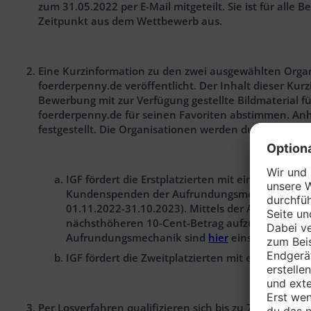
zum 31.05.2022 per E-Mail mitgeteilt. Sie ist für al
Zeitpunkt aus dem Wettbewerb aus.
Eine Kurzinformation zu den zwei ausgewählten Organ
foerderpenny.de veröffentlicht. Der Inhalt dieser Ku
Bewerbung mit zur Verfügung gestellte Bildmaterial 
foerderpenny.de für seinen Favoriten abstimmen. An
festgestellt. Die Organisationen werden durch die IGF 
IGF fördert die Erstplatzierten mit einem Preisge
Kundenspenden der Aufrundungsmechaniken aus d
01.11.2022-31.10.2023). Mittels der Aufrundun
nächsthöheren 10-Cent-Betrag aufzurunden. D
Aufrundungsmechanik sind
hier
einsehbar.
IGF fördert die Zweitplatzierten mit einem Prei
Per Losverfahren qualifizieren sich bis zu 75 Erstplat