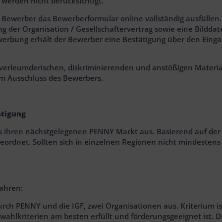
erden nicht berücksichtigt.
Bewerber das Bewerberformular online vollständig ausfüllen
zung der Organisation / Gesellschaftervertrag sowie eine Bild
bung erhält der Bewerber eine Bestätigung über den Eingang 
erleumderischen, diskriminierenden und anstößigen Materiali
um Ausschluss des Bewerbers.
htigung
ihren nächstgelegenen PENNY Markt aus. Basierend auf der 
ordnet. Sollten sich in einzelnen Regionen nicht mindestens
fahren:
urch PENNY und die IGF, zwei Organisationen aus. Kriterium i
ahlkriterien am besten erfüllt und förderungsgeeignet ist. D