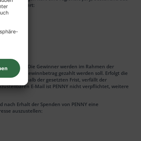
geldern dotiert:
urch die IGF. Die Gewinner werden im Rahmen der
uf das der Gewinnbetrag gezahlt werden soll. Erfolgt die
cht innerhalb der gesetzten Frist, verfällt der
ustellbaren E-Mail ist PENNY nicht verpflichtet, weitere
und nach Erhalt der Spenden von PENNY eine
esse auszustellen: