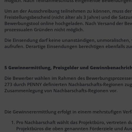
möglich. Nach Teilnahmeschluss eingehende Bewerbungen w
Um an der Ausschreibung teilnehmen zu können, muss der 
Freistellungsbescheid (nicht älter als 3 Jahre) und die Sat
Bewerbungstool online hochgeladen. Nach Versand der Bewer
prozessualen Gründen nicht möglich.
Die Einsendung darf keine unanständigen, unmoralischen, v
aufrufen. Derartige Einsendungen berechtigen ebenfalls z
5 Gewinnermittlung, Preisgelder und Gewinnbenachric
Die Bewerber wählen im Rahmen des Bewerbungsprozesses 
273 durch PENNY definierten Nachbarschafts-Regionen zuge
Zusammenlegung von Nachbarschafts-Regionen vor.
Die Gewinnerermittlung erfolgt in einem mehrstufigen Ver
Pro Nachbarschaft wählt das Projektbüro, vertreten d
Projektbüros die oben genannten Förderziele und Ausw