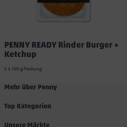
Dies
ist
PENNY READY Rinder Burger +
ein
Ketchup
Dialogfenster,
das
den
2 x 160-g-Packung
Hauptinhalt
der
Seite
Mehr über Penny
überlagert.
Akkordeon
Durch
öffnen/schließen
Klicken
Top Kategorien
auf
Akkordeon
die
öffnen/schließen
Schaltfläche
Unsere Märkte
„Modal