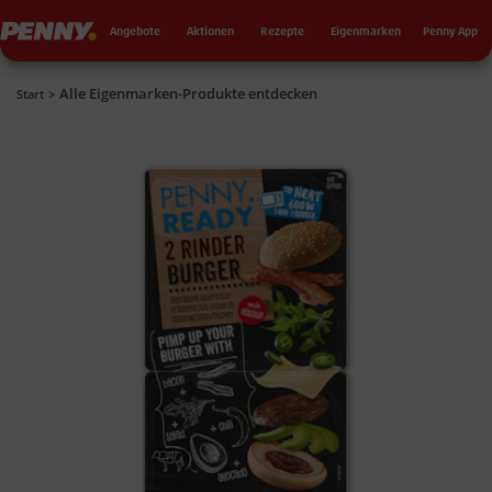
Seku
Penny
Angebote
Aktionen
Rezepte
Eigenmarken
Penny App
Alle Eigenmarken-Produkte entdecken
Penny
Start
>