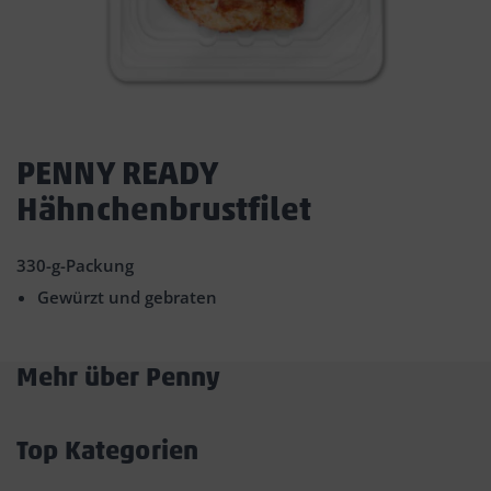
Dies
ist
PENNY READY
ein
Hähnchenbrustfilet
Dialogfenster,
das
den
330-g-Packung
Hauptinhalt
Gewürzt und gebraten
der
Seite
überlagert.
Durch
Mehr über Penny
Klicken
Akkordeon
auf
öffnen/schließen
die
Top Kategorien
Schaltfläche
Akkordeon
„Modal