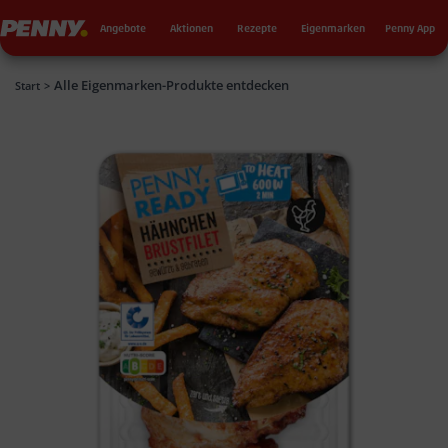
Seku
Penny
Angebote
Aktionen
Rezepte
Eigenmarken
Penny App
Alle Eigenmarken-Produkte entdecken
Penny
Start
>