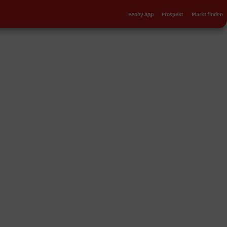
Sekundärnavigation
Penny App
Prospekt
Markt finden