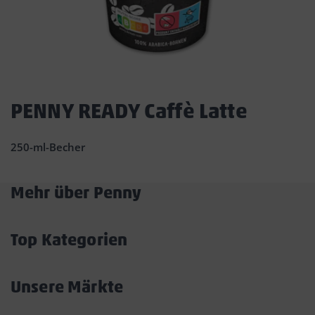
Dies
ist
PENNY READY Caffè Latte
ein
Dialogfenster,
250-ml-Becher
das
den
Hauptinhalt
Mehr über Penny
der
Akkordeon
Seite
überlagert.
öffnen/schließen
Durch
Top Kategorien
Klicken
Akkordeon
auf
öffnen/schließen
die
Unsere Märkte
Schaltfläche
Akkordeon
„Modal