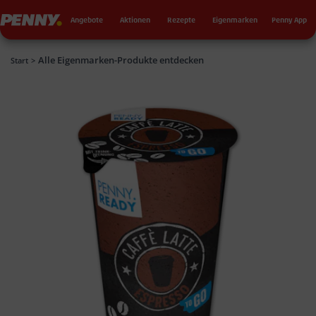
Seku
Penny
Angebote
Aktionen
Rezepte
Eigenmarken
Penny App
Alle Eigenmarken-Produkte entdecken
Penny
Start
>