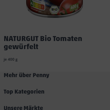
Dies
ist
NATURGUT Bio Tomaten
ein
gewürfelt
Dialogfenster,
das
den
je 400 g
Hauptinhalt
der
Seite
Mehr über Penny
überlagert.
Akkordeon
Durch
öffnen/schließen
Klicken
Top Kategorien
auf
Akkordeon
die
öffnen/schließen
Schaltfläche
Unsere Märkte
„Modal