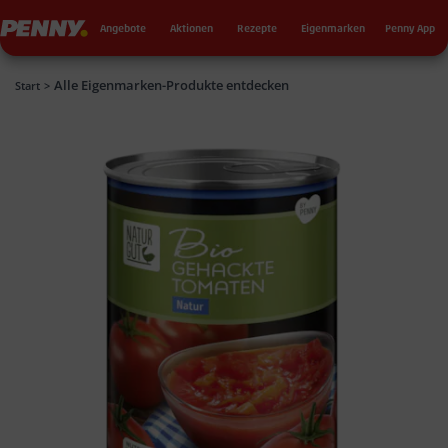
Seku
Penny
Angebote
Aktionen
Rezepte
Eigenmarken
Penny App
Alle Eigenmarken-Produkte entdecken
Penny
Start
>