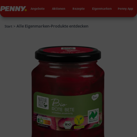
Seku
Penny
Angebote
Aktionen
Rezepte
Eigenmarken
Penny App
Alle Eigenmarken-Produkte entdecken
Penny
Start
>