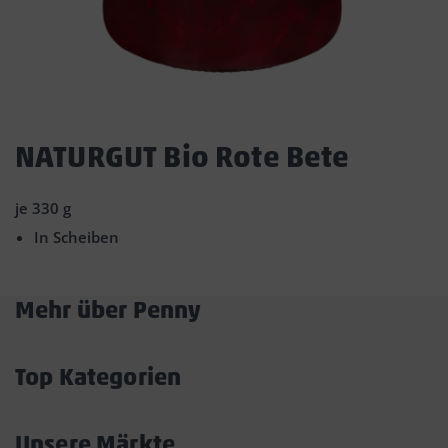
Dies
ist
NATURGUT Bio Rote Bete
ein
Dialogfenster,
je 330 g
das
den
In Scheiben
Hauptinhalt
der
Seite
Mehr über Penny
überlagert.
Akkordeon
Durch
öffnen/schließen
Klicken
Top Kategorien
auf
Akkordeon
die
Schaltfläche
öffnen/schließen
Unsere Märkte
„Modal