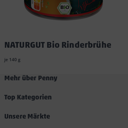
Dies
ist
NATURGUT Bio Rinderbrühe
ein
Dialogfenster,
je 140 g
das
den
Hauptinhalt
Mehr über Penny
der
Akkordeon
Seite
überlagert.
öffnen/schließen
Durch
Top Kategorien
Klicken
Akkordeon
auf
öffnen/schließen
die
Unsere Märkte
Schaltfläche
Akkordeon
„Modal