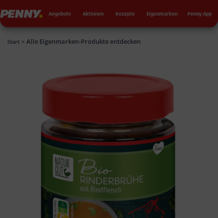
Seku
Penny
Angebote
Aktionen
Rezepte
Eigenmarken
Penny App
Alle Eigenmarken-Produkte entdecken
Penny
Start
>