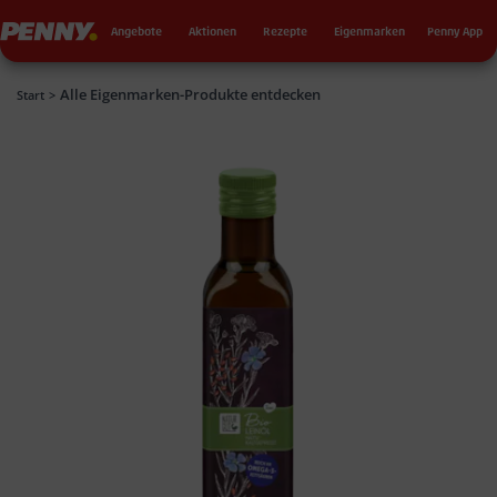
Seku
Penny
Angebote
Aktionen
Rezepte
Eigenmarken
Penny App
Alle Eigenmarken-Produkte entdecken
Penny
Start
>