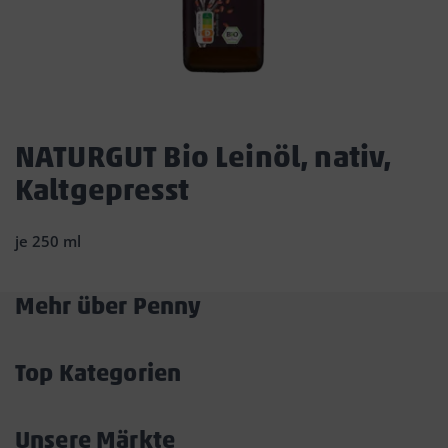
Dies
ist
NATURGUT Bio Leinöl, nativ,
ein
Kaltgepresst
Dialogfenster,
das
den
je 250 ml
Hauptinhalt
der
Seite
Mehr über Penny
überlagert.
Akkordeon
Durch
öffnen/schließen
Klicken
Top Kategorien
auf
Akkordeon
die
öffnen/schließen
Schaltfläche
Unsere Märkte
„Modal