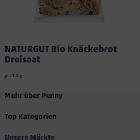
Dies
ist
NATURGUT Bio Knäckebrot
ein
Dreisaat
Dialogfenster,
das
den
je 200 g
Hauptinhalt
der
Seite
Mehr über Penny
überlagert.
Akkordeon
Durch
öffnen/schließen
Klicken
Top Kategorien
auf
Akkordeon
die
öffnen/schließen
Schaltfläche
Unsere Märkte
„Modal