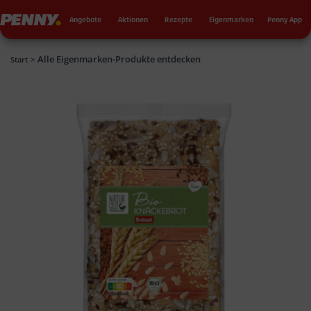
Seku
Penny
Angebote
Aktionen
Rezepte
Eigenmarken
Penny App
Alle Eigenmarken-Produkte entdecken
Penny
Start
>