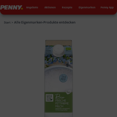
Seku
Penny
Angebote
Aktionen
Rezepte
Eigenmarken
Penny App
Alle Eigenmarken-Produkte entdecken
Penny
Start
>