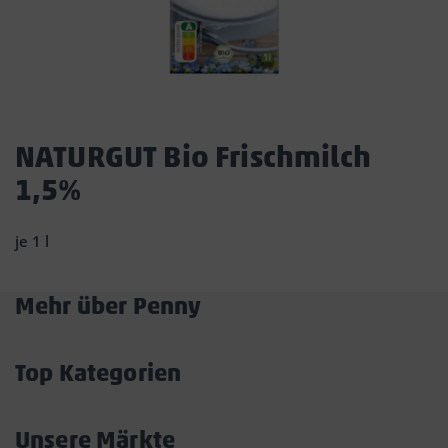
Dies
ist
NATURGUT Bio Frischmilch
ein
1,5%
Dialogfenster,
das
den
je 1 l
Hauptinhalt
der
Seite
Mehr über Penny
überlagert.
Akkordeon
Durch
öffnen/schließen
Klicken
Top Kategorien
auf
Akkordeon
die
öffnen/schließen
Schaltfläche
Unsere Märkte
„Modal