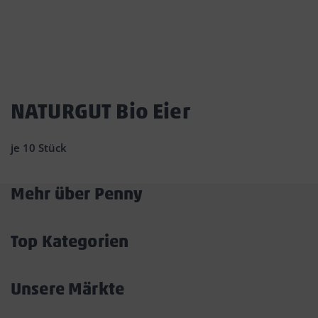
Dies
ist
NATURGUT Bio Eier
ein
Dialogfenster,
je 10 Stück
das
den
Hauptinhalt
Mehr über Penny
der
Akkordeon
Seite
überlagert.
öffnen/schließen
Durch
Top Kategorien
Klicken
Akkordeon
auf
öffnen/schließen
die
Unsere Märkte
Schaltfläche
Akkordeon
„Modal