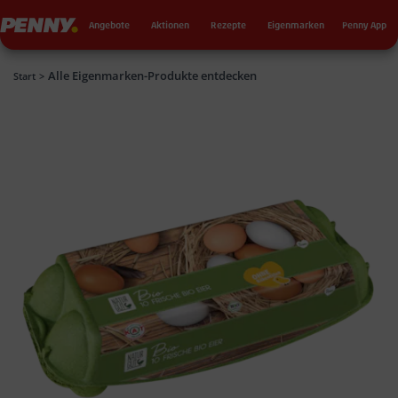
Seku
Penny
Angebote
Aktionen
Rezepte
Eigenmarken
Penny App
Alle Eigenmarken-Produkte entdecken
Penny
Start
>