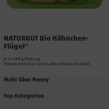
Dies
ist
NATURGUT Bio Hähnchen-
ein
Flügel*
Dialogfenster,
das
den
je ca. 500-g-Packung
Hauptinhalt
*Dieser Artikel ist nicht in allen Filialen erhältlich
der
Seite
überlagert.
Mehr über Penny
Durch
Akkordeon
Klicken
öffnen/schließen
auf
Top Kategorien
die
Akkordeon
Schaltfläche
öffnen/schließen
„Modal