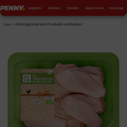
Seku
Penny
Angebote
Aktionen
Rezepte
Eigenmarken
Penny App
Alle Eigenmarken-Produkte entdecken
Penny
Start
>