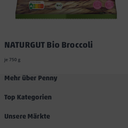
Dies
ist
NATURGUT Bio Broccoli
ein
Dialogfenster,
je 750 g
das
den
Hauptinhalt
Mehr über Penny
der
Akkordeon
Seite
überlagert.
öffnen/schließen
Durch
Top Kategorien
Klicken
Akkordeon
auf
öffnen/schließen
die
Unsere Märkte
Schaltfläche
Akkordeon
„Modal