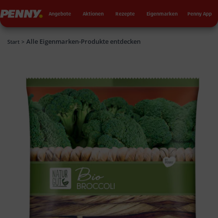
Seku
Penny
Angebote
Aktionen
Rezepte
Eigenmarken
Penny App
Alle Eigenmarken-Produkte entdecken
Penny
Start
>