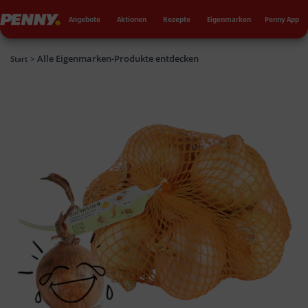
Seku
Penny
Angebote
Aktionen
Rezepte
Eigenmarken
Penny App
Alle Eigenmarken-Produkte entdecken
Penny
Start
>