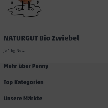
Dies
ist
NATURGUT Bio Zwiebel
ein
Dialogfenster,
je 1-kg-Netz
das
den
Hauptinhalt
Mehr über Penny
der
Akkordeon
Seite
überlagert.
öffnen/schließen
Durch
Top Kategorien
Klicken
Akkordeon
auf
öffnen/schließen
die
Unsere Märkte
Schaltfläche
Akkordeon
„Modal