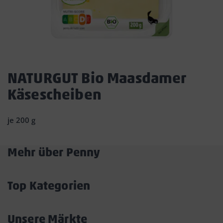
Dies
ist
NATURGUT Bio Maasdamer
ein
Käsescheiben
Dialogfenster,
das
den
je 200 g
Hauptinhalt
der
Seite
Mehr über Penny
überlagert.
Akkordeon
Durch
öffnen/schließen
Klicken
Top Kategorien
auf
Akkordeon
die
öffnen/schließen
Schaltfläche
Unsere Märkte
„Modal