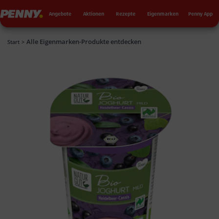
Seku
Penny
Angebote
Aktionen
Rezepte
Eigenmarken
Penny App
Alle Eigenmarken-Produkte entdecken
Penny
Start
>