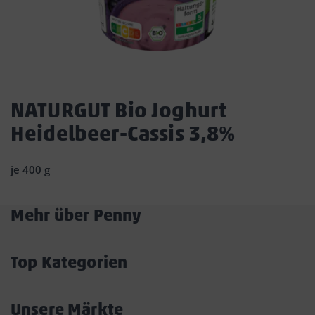
Dies
ist
NATURGUT Bio Joghurt
ein
Heidelbeer-Cassis 3,8%
Dialogfenster,
das
den
je 400 g
Hauptinhalt
der
Seite
Mehr über Penny
überlagert.
Akkordeon
Durch
öffnen/schließen
Klicken
Top Kategorien
auf
Akkordeon
die
öffnen/schließen
Schaltfläche
Unsere Märkte
„Modal