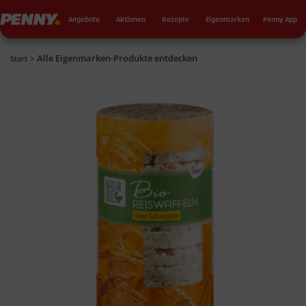
Seku
Penny
Angebote
Aktionen
Rezepte
Eigenmarken
Penny App
Alle Eigenmarken-Produkte entdecken
Penny
Start
>