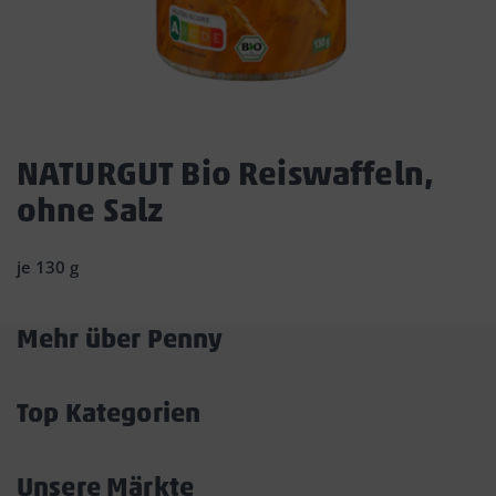
Dies
ist
NATURGUT Bio Reiswaffeln,
ein
ohne Salz
Dialogfenster,
das
den
je 130 g
Hauptinhalt
der
Seite
Mehr über Penny
überlagert.
Akkordeon
Durch
öffnen/schließen
Klicken
Top Kategorien
auf
Akkordeon
die
öffnen/schließen
Schaltfläche
Unsere Märkte
„Modal