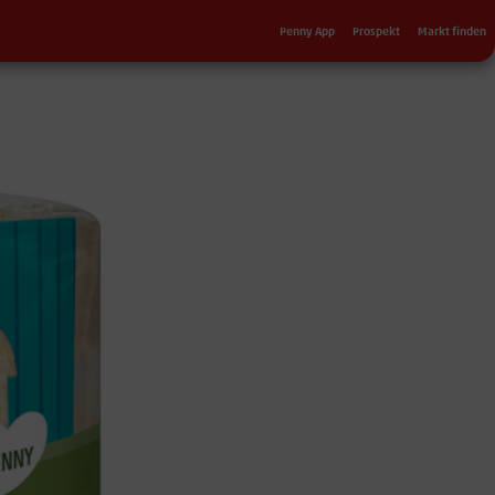
Sekundärnavigation
Penny App
Prospekt
Markt finden