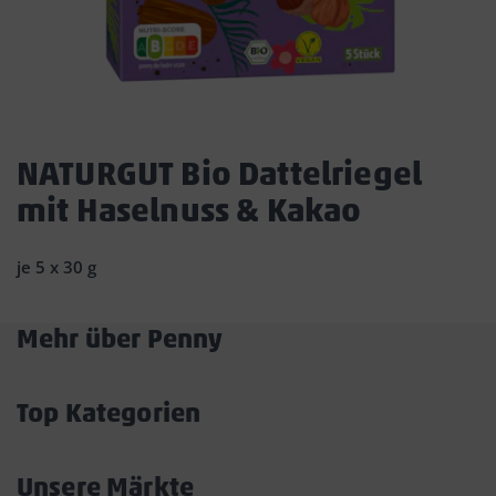
Dies
ist
NATURGUT Bio Dattelriegel
ein
mit Haselnuss & Kakao
Dialogfenster,
das
den
je 5 x 30 g
Hauptinhalt
der
Seite
Mehr über Penny
überlagert.
Akkordeon
Durch
öffnen/schließen
Klicken
Top Kategorien
auf
Akkordeon
die
öffnen/schließen
Schaltfläche
Unsere Märkte
„Modal