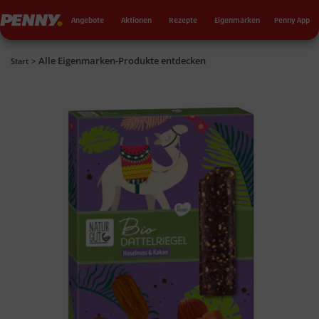
Seku
Penny
Angebote
Aktionen
Rezepte
Eigenmarken
Penny App
Alle Eigenmarken-Produkte entdecken
Penny
Start
>