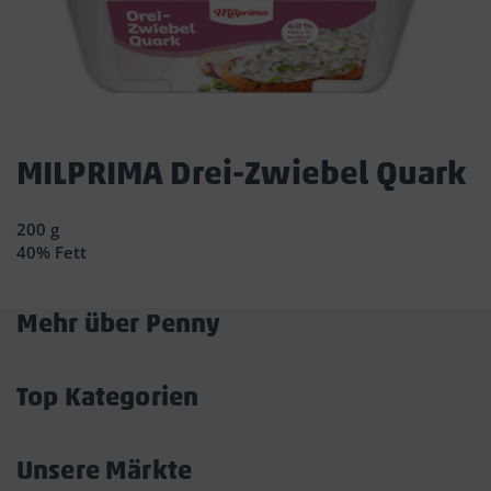
Dies
ist
MILPRIMA Drei-Zwiebel Quark
ein
Dialogfenster,
200 g
das
40% Fett
den
Hauptinhalt
der
Mehr über Penny
Seite
Akkordeon
überlagert.
Durch
öffnen/schließen
Klicken
Top Kategorien
auf
Akkordeon
die
öffnen/schließen
Schaltfläche
Unsere Märkte
„Modal