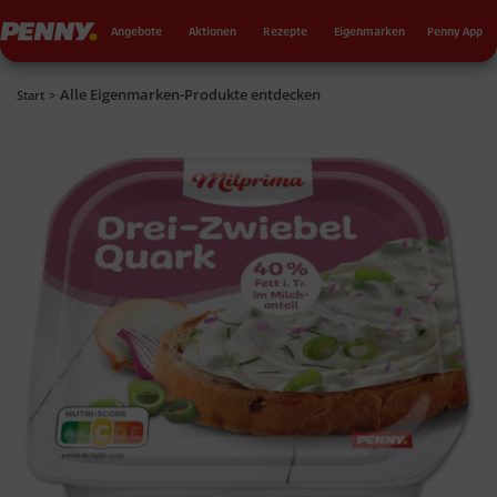
Seku
Penny
Angebote
Aktionen
Rezepte
Eigenmarken
Penny App
Alle Eigenmarken-Produkte entdecken
Penny
Start
>