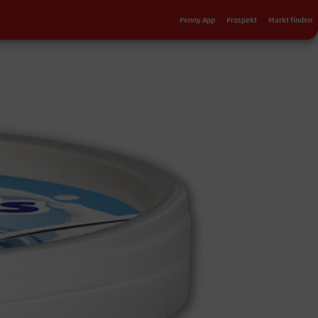
Sekundärnavigation
Penny App
Prospekt
Markt finden