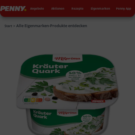
Seku
Penny
Angebote
Aktionen
Rezepte
Eigenmarken
Penny App
Alle Eigenmarken-Produkte entdecken
Penny
Start
>