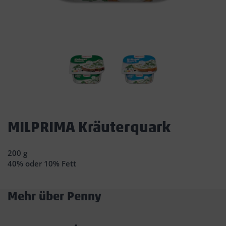
Dies
ist
MILPRIMA Kräuterquark
ein
Dialogfenster,
200 g
das
40% oder 10% Fett
den
Hauptinhalt
der
Mehr über Penny
Seite
Akkordeon
überlagert.
Durch
öffnen/schließen