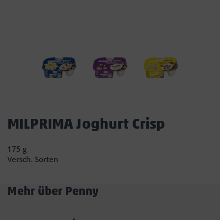
Dies
ist
MILPRIMA Joghurt Crisp
ein
Dialogfenster,
175 g
das
Versch. Sorten
den
Hauptinhalt
der
Mehr über Penny
Seite
Akkordeon
überlagert.
Durch
öffnen/schließen