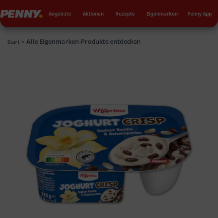
Seku
Penny
Angebote
Aktionen
Rezepte
Eigenmarken
Penny App
Alle Eigenmarken-Produkte entdecken
Penny
Start
>