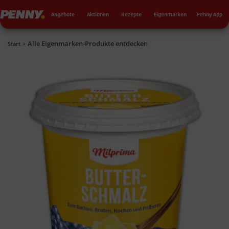
Seku
Penny
Angebote
Aktionen
Rezepte
Eigenmarken
Penny App
Alle Eigenmarken-Produkte entdecken
Penny
Start
>