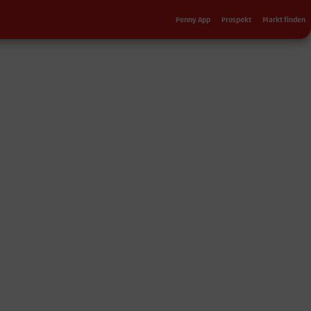
Sekundärnavigation
Penny App
Prospekt
Markt finden