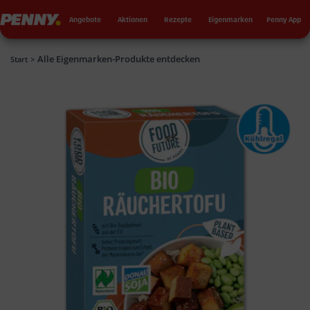
Seku
Penny
Angebote
Aktionen
Rezepte
Eigenmarken
Penny App
Alle Eigenmarken-Produkte entdecken
Penny
Start
>