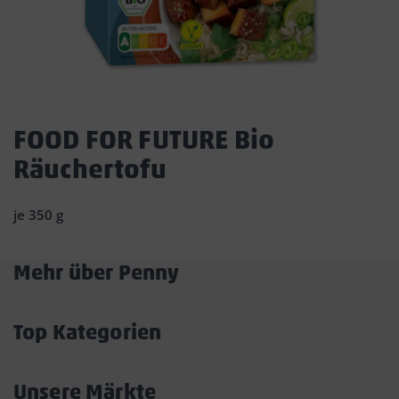
Dies
ist
FOOD FOR FUTURE Bio
ein
Räuchertofu
Dialogfenster,
das
den
je 350 g
Hauptinhalt
der
Seite
Mehr über Penny
überlagert.
Akkordeon
Durch
öffnen/schließen
Klicken
Top Kategorien
auf
Akkordeon
die
öffnen/schließen
Schaltfläche
Unsere Märkte
„Modal