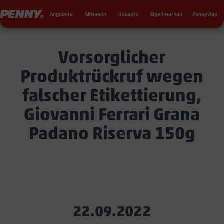
Seku
Penny
Angebote
Aktionen
Rezepte
Eigenmarken
Penny App
Vorsorglicher
Produktrückruf wegen
falscher Etikettierung,
Giovanni Ferrari Grana
Padano Riserva 150g
22.09.2022