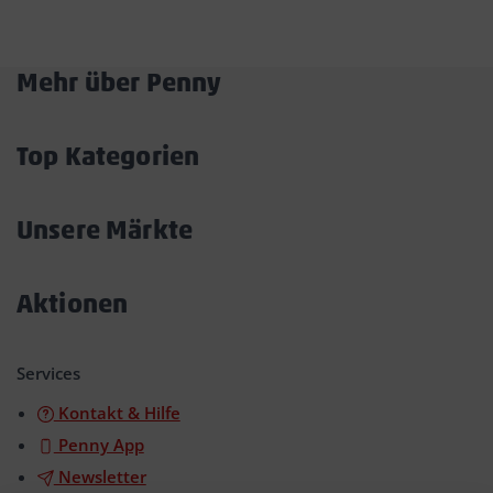
Mehr über Penny
Akkordeon
öffnen/schließen
Top Kategorien
Akkordeon
öffnen/schließen
Unsere Märkte
Akkordeon
öffnen/schließen
Aktionen
Akkordeon
öffnen/schließen
Services
Kontakt & Hilfe
Penny App
Newsletter