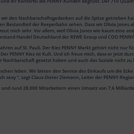
t und ihr Konterfei die PENNY-Kunden begrüßt. Der 710 Quadra
m wir den Nachbarschaftsgedanken auf die Spitze getrieben h
sten Bestandteil der Reeperbahn sehen. Dass wir Olivia Jones
t mich sehr. Vor allem, weil Olivia Jones wie kaum eine ander
hsvorstand Handel Deutschland der REWE Group und COO PENN
30 Jahren auf St. Pauli. Der Kiez PENNY Markt gehört nicht nur
er PENNY Kiez ist Kult. Und ich freue mich, dass er jetzt dur
er Nachbarschaft gesetzt haben und auch das Soziale nicht zu
nschen leben. Wir bieten den Service des Einkaufs um die Ecke
infach sexy “, sagt Claus-Dieter Ziemann, Leiter der PENNY-Re
en und rund 28.000 Mitarbeitern einen Umsatz von 7,6 Milliard