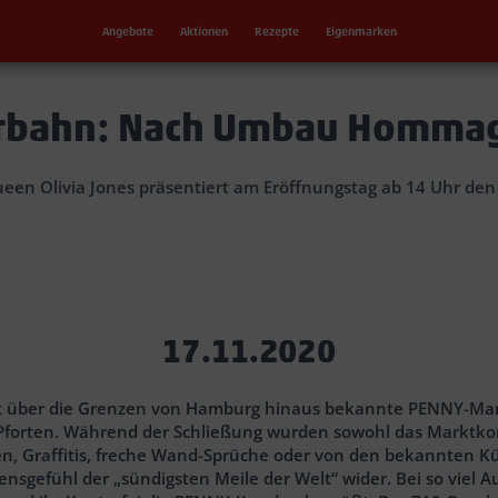
Angebote
Aktionen
Rezepte
Eigenmarken
rbahn: Nach Umbau Hommage
een Olivia Jones präsentiert am Eröffnungstag ab 14 Uhr den
17.11.2020
it über die Grenzen von Hamburg hinaus bekannte PENNY-Mar
 Pforten. Während der Schließung wurden sowohl das Marktko
 Graffitis, freche Wand-Sprüche oder von den bekannten Kün
sgefühl der „sündigsten Meile der Welt“ wider. Bei so viel Aut