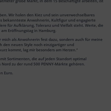
tmeter große Markt, in dem 15 Beschäftigte arbeiten, ist
aben. Wir holen den Kiez und sein unverwechselbares
 als bekannteste Anwohnerin, Kultfigur und engagierte
e für Aufklärung, Toleranz und Vielfalt steht. Werte, die
Y am Eröffnungstag in Hamburg.
 für mich als Anwohnerin fest dazu, sondern auch für meine
ch den neuen Style noch einzigartiger und
 kurz kommt, lag mir besonders am Herzen.“
 mit Sortimenten, die auf jeden Standort optimal
gion Nord zu der rund 500 PENNY-Märkte gehören.
en Euro.