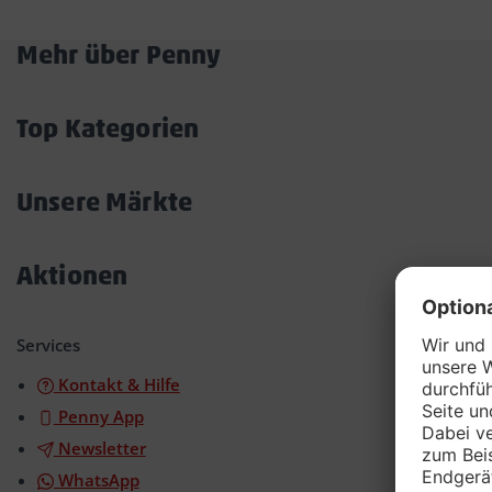
Mehr über Penny
Akkordeon
öffnen/schließen
Top Kategorien
Akkordeon
öffnen/schließen
Unsere Märkte
Akkordeon
öffnen/schließen
Aktionen
Akkordeon
öffnen/schließen
Services
Kontakt & Hilfe
Penny App
Newsletter
WhatsApp