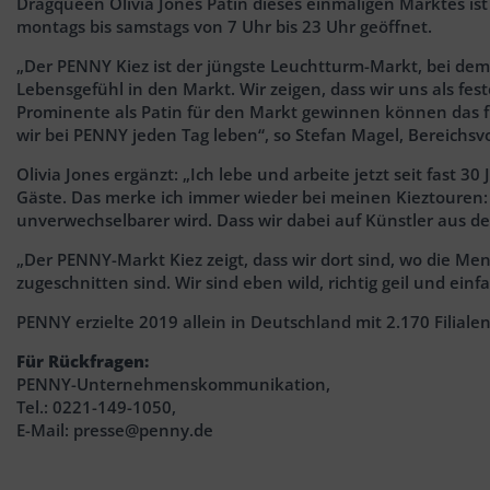
Dragqueen Olivia Jones Patin dieses einmaligen Marktes is
montags bis samstags von 7 Uhr bis 23 Uhr geöffnet.
„Der PENNY Kiez ist der jüngste Leuchtturm-Markt, bei de
Lebensgefühl in den Markt. Wir zeigen, dass wir uns als fe
Prominente als Patin für den Markt gewinnen können das freu
wir bei PENNY jeden Tag leben“, so Stefan Magel, Bereic
Olivia Jones ergänzt: „Ich lebe und arbeite jetzt seit fast 
Gäste. Das merke ich immer wieder bei meinen Kieztouren: D
unverwechselbarer wird. Dass wir dabei auf Künstler aus d
„Der PENNY-Markt Kiez zeigt, dass wir dort sind, wo die Me
zugeschnitten sind. Wir sind eben wild, richtig geil und e
PENNY erzielte 2019 allein in Deutschland mit 2.170 Filial
Für Rückfragen:
PENNY-Unternehmenskommunikation,
Tel.: 0221-149-1050,
E-Mail: presse@penny.de