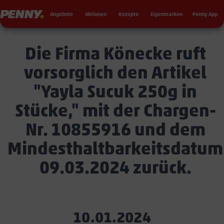
Seku
Penny
Angebote
Aktionen
Rezepte
Eigenmarken
Penny App
Die Firma Könecke ruft
vorsorglich den Artikel
"Yayla Sucuk 250g in
Stücke," mit der Chargen-
Nr. 10855916 und dem
Mindesthaltbarkeitsdatum
09.03.2024 zurück.
10.01.2024