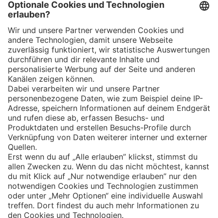
App
Eishockey