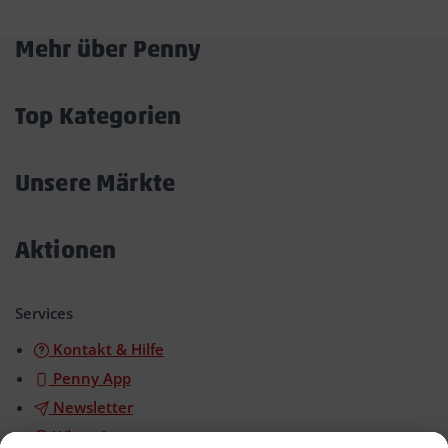
Mehr über Penny
Akkordeon
öffnen/schließen
Top Kategorien
Akkordeon
öffnen/schließen
Unsere Märkte
Akkordeon
öffnen/schließen
Aktionen
Akkordeon
öffnen/schließen
Services
Kontakt & Hilfe
Penny App
Newsletter
WhatsApp