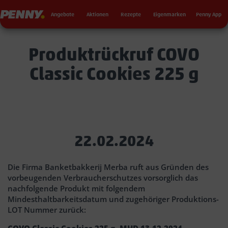
Seku
Penny
Angebote
Aktionen
Rezepte
Eigenmarken
Penny App
Produktrückruf COVO
Classic Cookies 225 g
22.02.2024
Die Firma Banketbakkerij Merba ruft aus Gründen des
vorbeugenden Verbraucherschutzes vorsorglich das
nachfolgende Produkt mit folgendem
Mindesthaltbarkeitsdatum und zugehöriger Produktions-
LOT Nummer zurück:
COVO Classic Cookies 225 g, MHD 13-12-2024