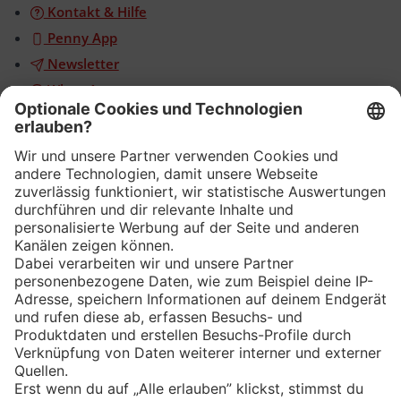
Kontakt & Hilfe
Penny App
Newsletter
WhatsApp
App