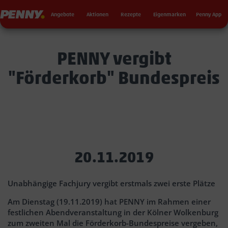
Seku
Penny
Angebote
Aktionen
Rezepte
Eigenmarken
Penny App
PENNY vergibt
"Förderkorb" Bundespreis
20.11.2019
Unabhängige Fachjury vergibt erstmals zwei erste Plätze
Am Dienstag (19.11.2019) hat PENNY im Rahmen einer
festlichen Abendveranstaltung in der Kölner Wolkenburg
zum zweiten Mal die Förderkorb-Bundespreise vergeben,