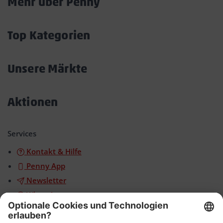
Mehr über Penny
Akkordeon
öffnen/schließen
Top Kategorien
Akkordeon
öffnen/schließen
Unsere Märkte
Akkordeon
öffnen/schließen
Aktionen
Akkordeon
öffnen/schließen
Services
Kontakt & Hilfe
Penny App
Newsletter
WhatsApp
App