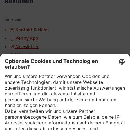
Aktionen
Akkordeon
öffnen/schließen
Services
Kontakt & Hilfe
Penny App
Newsletter
WhatsApp
App