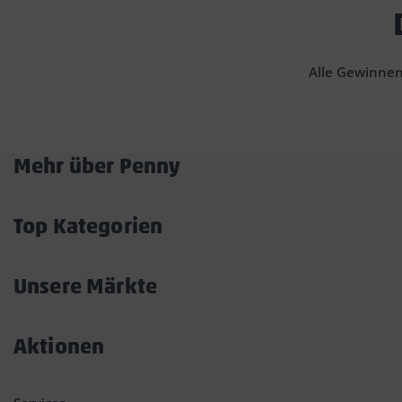
Alle Gewinnen
Mehr über Penny
Akkordeon
öffnen/schließen
Top Kategorien
Akkordeon
öffnen/schließen
Unsere Märkte
Akkordeon
öffnen/schließen
Aktionen
Akkordeon
öffnen/schließen