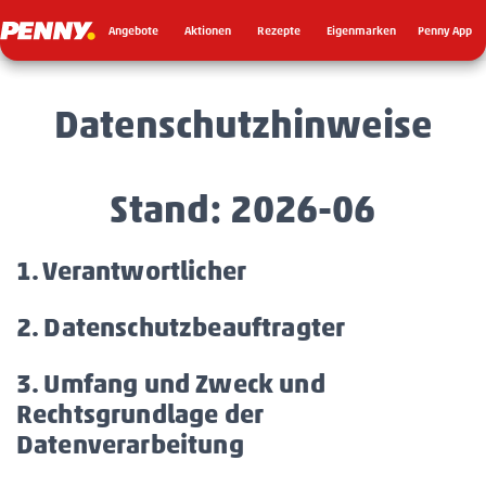
Seku
Penny
Angebote
Aktionen
Rezepte
Eigenmarken
Penny App
Datenschutzhinweise
Stand: 2026-06
1. Verantwortlicher
Akkordeon
öffnen/schließen
2. Datenschutzbeauftragter
Akkordeon
öffnen/sch
3. Umfang und Zweck und
Rechtsgrundlage der
Datenverarbeitung
Akkordeon