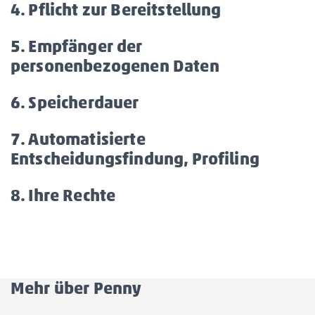
öffnen/schließen
4. Pflicht zur Bereitstellung
Akkordeon
öffnen/sch
5. Empfänger der
personenbezogenen Daten
Akkordeon
öffnen/schl
6. Speicherdauer
Akkordeon
öffnen/schließen
7. Automatisierte
Entscheidungsfindung, Profiling
Akkor
öffnen
8. Ihre Rechte
Akkordeon
öffnen/schließen
Mehr über Penny
Akkordeon