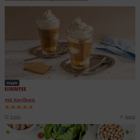
Veggie
EISKAFFEE
mit Vanilleeis
5 min
leicht