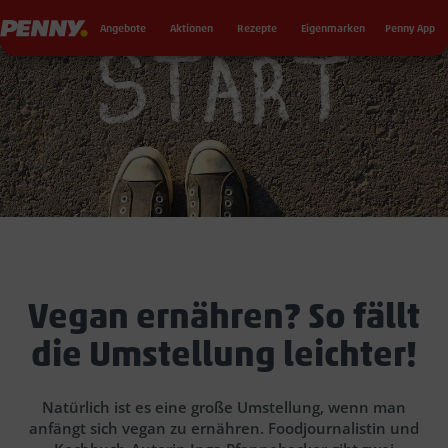
Seku
Penny
Angebote
Aktionen
Rezepte
Eigenmarken
Penny App
Vegan ernähren? So fällt
die Umstellung leichter!
Natürlich ist es eine große Umstellung, wenn man
anfängt sich vegan zu ernähren. Foodjournalistin und