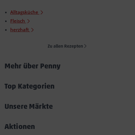
Alltagsküche
Fleisch
herzhaft
Zu allen Rezepten
Mehr über Penny
Akkordeon
öffnen/schließen
Top Kategorien
Akkordeon
öffnen/schließen
Unsere Märkte
Akkordeon
öffnen/schließen
Aktionen
Akkordeon