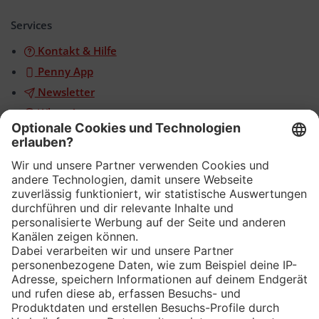
öffnen/schließen
Services
Kontakt & Hilfe
Penny App
Newsletter
WhatsApp
App