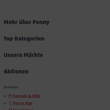
Mehr über Penny
Akkordeon
öffnen/schließen
Top Kategorien
Akkordeon
öffnen/schließen
Unsere Märkte
Akkordeon
öffnen/schließen
Aktionen
Akkordeon
öffnen/schließen
Services
Kontakt & Hilfe
Penny App
Newsletter