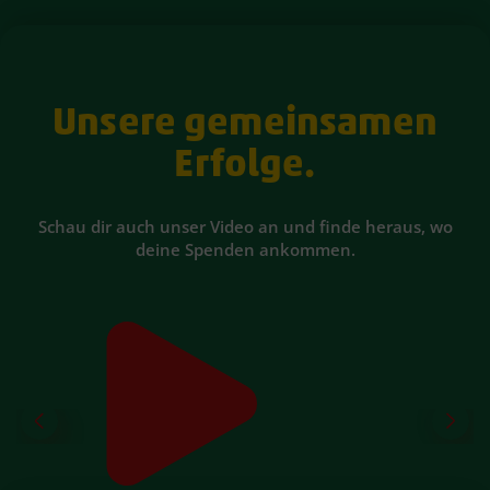
Unsere gemeinsamen
Erfolge.
Schau dir auch unser Video an und finde heraus, wo
deine Spenden ankommen.
GOOGLE DIENSTE
Wir verwenden
YouTube Video
, um Inhalte
einzubetten. Dieser Service kann Daten zu
Ihren Aktivitäten sammeln. Bitte lesen Sie die
Details durch und stimmen Sie der Nutzung
des Service zu, um diese Inhalte anzuzeigen.
Weitere Infos:
Datenschutzhinweise