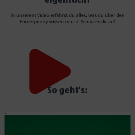
In unserem Video erfährst du alles, was du über den
Förderpenny wissen musst. Schau es dir an!
GOOGLE DIENSTE
Wir verwenden
YouTube Video
, um Inhalte
einzubetten. Dieser Service kann Daten zu
Ihren Aktivitäten sammeln. Bitte lesen Sie die
Details durch und stimmen Sie der Nutzung
des Service zu, um diese Inhalte anzuzeigen.
So geht's:
Weitere Infos:
Datenschutzhinweise
Zustimmen
Powered by
Usercentrics Consent Management