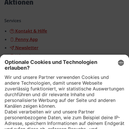
Aktionen
Akkordeon
öffnen/schließen
Services
Kontakt & Hilfe
Penny App
Newsletter
WhatsApp
App